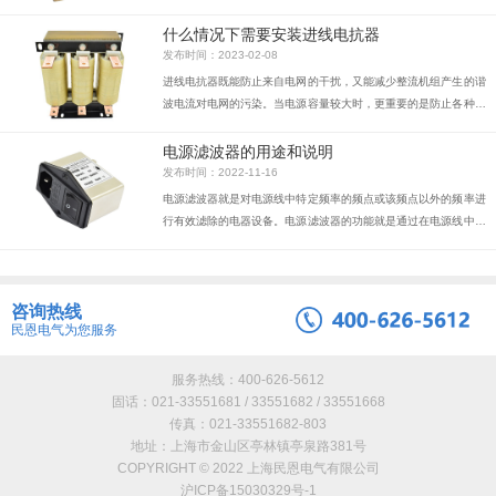
扰。主要目的是减小变频器的整流单元和整流/反馈单元的谐波电
流，同时也减小换相间隙。
什么情况下需要安装进线电抗器
发布时间：2023-02-08
进线电抗器既能防止来自电网的干扰，又能减少整流机组产生的谐
波电流对电网的污染。当电源容量较大时，更重要的是防止各种过
电压造成的电流冲击，因为它们对逆变器中的整流二极管和滤波电
容都是有害的。因此，连接进线电抗器有利于改善逆变器的运行。
电源滤波器的用途和说明
发布时间：2022-11-16
电源滤波器就是对电源线中特定频率的频点或该频点以外的频率进
行有效滤除的电器设备。电源滤波器的功能就是通过在电源线中接
入电源滤波器，得到一个特定频率的电源信号，或消除一个特定频
率后的电源信号。利用电源滤波器的这个特性，可以将通过电源滤
波器后的一个方波群或复合噪波，变成一个特定频率的正弦波。工
咨询热线
作原理电源滤波器是一种无源双向网络，它的一端是电源，另一端
民恩电气为您服务
是负载。电源滤波器内部电路电源滤波器的原理就是一种——阻抗
适配网络：电源滤波器输入、输出侧与电源和负载侧的阻抗失配越
大，对电磁干扰的衰减就越有效。性能测...
服务热线：400-626-5612
固话：021-33551681 / 33551682 / 33551668
传真：021-33551682-803
地址：上海市金山区亭林镇亭泉路381号
COPYRIGHT © 2022 上海民恩电气有限公司
沪ICP备15030329号-1