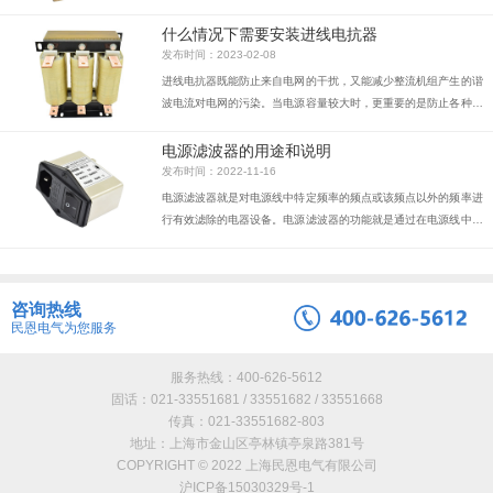
扰。主要目的是减小变频器的整流单元和整流/反馈单元的谐波电
流，同时也减小换相间隙。
什么情况下需要安装进线电抗器
发布时间：2023-02-08
进线电抗器既能防止来自电网的干扰，又能减少整流机组产生的谐
波电流对电网的污染。当电源容量较大时，更重要的是防止各种过
电压造成的电流冲击，因为它们对逆变器中的整流二极管和滤波电
容都是有害的。因此，连接进线电抗器有利于改善逆变器的运行。
电源滤波器的用途和说明
发布时间：2022-11-16
电源滤波器就是对电源线中特定频率的频点或该频点以外的频率进
行有效滤除的电器设备。电源滤波器的功能就是通过在电源线中接
入电源滤波器，得到一个特定频率的电源信号，或消除一个特定频
率后的电源信号。利用电源滤波器的这个特性，可以将通过电源滤
波器后的一个方波群或复合噪波，变成一个特定频率的正弦波。工
咨询热线
作原理电源滤波器是一种无源双向网络，它的一端是电源，另一端
民恩电气为您服务
是负载。电源滤波器内部电路电源滤波器的原理就是一种——阻抗
适配网络：电源滤波器输入、输出侧与电源和负载侧的阻抗失配越
大，对电磁干扰的衰减就越有效。性能测...
服务热线：400-626-5612
固话：021-33551681 / 33551682 / 33551668
传真：021-33551682-803
地址：上海市金山区亭林镇亭泉路381号
COPYRIGHT © 2022 上海民恩电气有限公司
沪ICP备15030329号-1