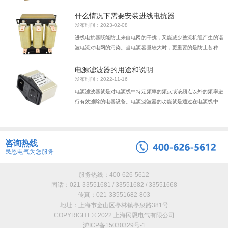
扰。主要目的是减小变频器的整流单元和整流/反馈单元的谐波电
流，同时也减小换相间隙。
什么情况下需要安装进线电抗器
发布时间：2023-02-08
进线电抗器既能防止来自电网的干扰，又能减少整流机组产生的谐
波电流对电网的污染。当电源容量较大时，更重要的是防止各种过
电压造成的电流冲击，因为它们对逆变器中的整流二极管和滤波电
容都是有害的。因此，连接进线电抗器有利于改善逆变器的运行。
电源滤波器的用途和说明
发布时间：2022-11-16
电源滤波器就是对电源线中特定频率的频点或该频点以外的频率进
行有效滤除的电器设备。电源滤波器的功能就是通过在电源线中接
入电源滤波器，得到一个特定频率的电源信号，或消除一个特定频
率后的电源信号。利用电源滤波器的这个特性，可以将通过电源滤
波器后的一个方波群或复合噪波，变成一个特定频率的正弦波。工
咨询热线
作原理电源滤波器是一种无源双向网络，它的一端是电源，另一端
民恩电气为您服务
是负载。电源滤波器内部电路电源滤波器的原理就是一种——阻抗
适配网络：电源滤波器输入、输出侧与电源和负载侧的阻抗失配越
大，对电磁干扰的衰减就越有效。性能测...
服务热线：400-626-5612
固话：021-33551681 / 33551682 / 33551668
传真：021-33551682-803
地址：上海市金山区亭林镇亭泉路381号
COPYRIGHT © 2022 上海民恩电气有限公司
沪ICP备15030329号-1